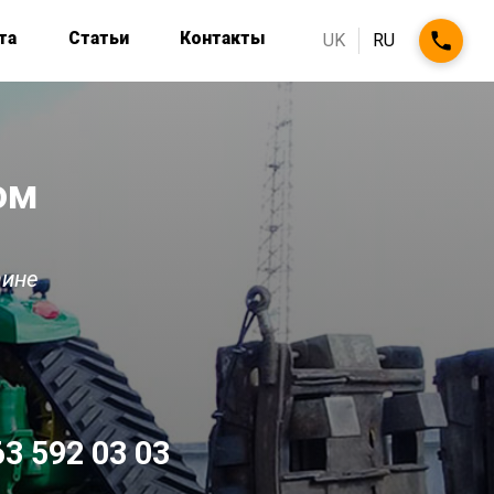
та
Статьи
Контакты
UK
RU
ом
аине
63 592 03 03