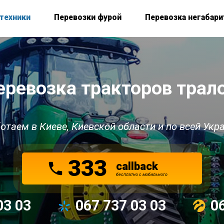
техники
Перевозки фурой
Перевозка негабари
еревозка тракторов трал
отаем в Киеве, Киевской области
и по всей Укр
333
callback
беcплатно с мобильного
03 03
067 737 03 03
0